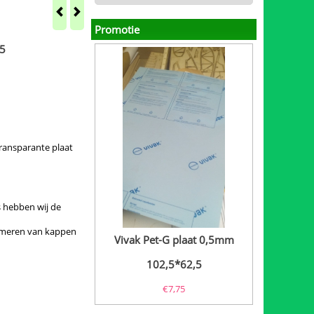
Promotie
,5
ransparante plaat
s hebben wij de
umeren van kappen
Vivak Pet-G plaat 0,5mm
102,5*62,5
€
7,75