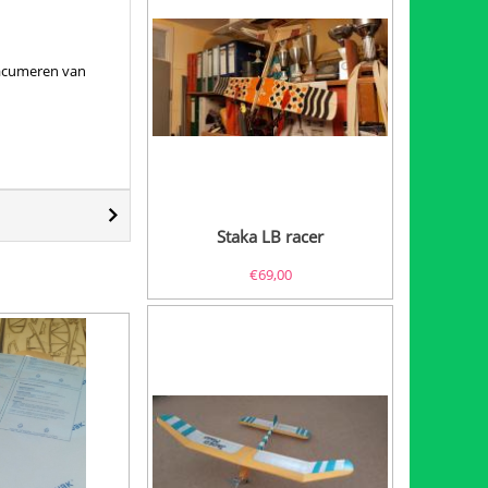
Vacumeren van
Staka LB racer
€
69,00