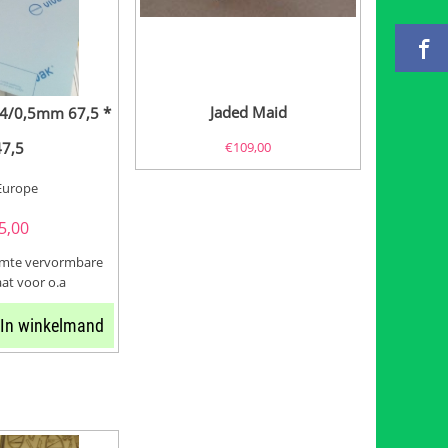
Jaded Maid
0,4/0,5mm 67,5 *
47,5
€
109,00
Europe
5,00
rmte vervormbare
at voor o.a
ben dit in
In winkelmand