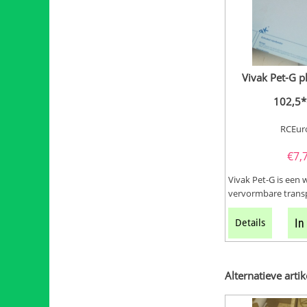
Vivak Pet-G 
102,5*
RCEur
€
7,
Vivak Pet-G is een
vervormbare trans
voor o.a canopy's. W
In
Details
Alternatieve artik