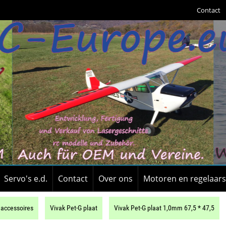
Contact
Servo's e.d.
Contact
Over ons
Motoren en regelaars
 accessoires
Vivak Pet-G plaat
Vivak Pet-G plaat 1,0mm 67,5 * 47,5