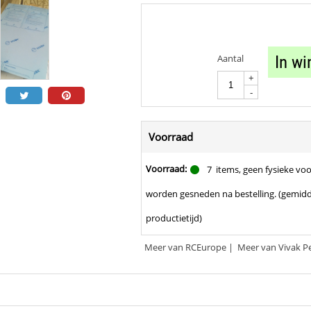
Aantal
In w
+
-
Voorraad
Voorraad:
7
items, geen fysieke voo
worden gesneden na bestelling. (gemid
productietijd)
Meer van RCEurope
|
Meer van Vivak Pe