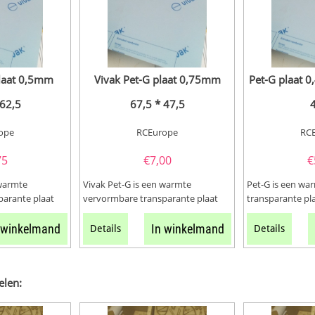
plaat 0,5mm
Vivak Pet-G plaat 0,75mm
Pet-G plaat 
62,5
67,5 * 47,5
ope
RCEurope
RC
75
€
7,00
€
 warmte
Vivak Pet-G is een warmte
Pet-G is een wa
parante plaat
vervormbare transparante plaat
transparante pla
ij hebben dit...
voor o.a canopy's. Wij hebben dit...
canopy's.Wij heb
meerdere...
 winkelmand
In winkelmand
Details
Details
elen: