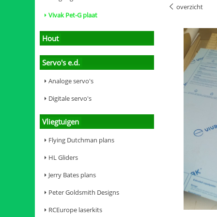
overzicht
Vivak Pet-G plaat
Hout
Servo's e.d.
Analoge servo's
Digitale servo's
Vliegtuigen
Flying Dutchman plans
HL Gliders
Jerry Bates plans
Peter Goldsmith Designs
RCEurope laserkits