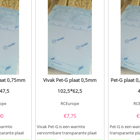
laat 0,75mm
Vivak Pet-G plaat 0,5mm
Pet-G plaat 
 47,5
102,5*62,5
ope
RCEurope
RC
00
€
7,75
€
 warmte
Vivak Pet-G is een warmte
Pet-G is een wa
parante plaat
vervormbare transparante plaat
transparante pla
ij hebben dit...
voor o.a canopy's. Wij hebben dit...
canopy's.Wij heb