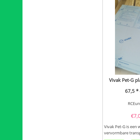
Vivak Pet-G p
67,5 *
RCEur
€
7,
Vivak Pet-G is een
vervormbare trans
voor o.a canopy's. W