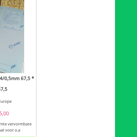
0,4/0,5mm 67,5 *
47,5
Europe
5,00
rmte vervormbare
at voor o.a
ben dit in