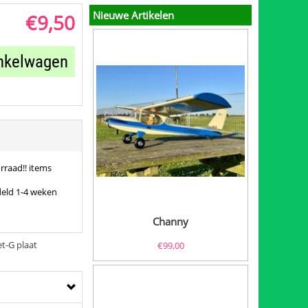
Nieuwe Artikelen
€
9,50
inkelwagen
rraad!! items
deld 1-4 weken
Channy
t-G plaat
€
99,00