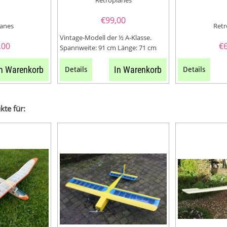
€
99,00
lanes
Retr
Vintage-Modell der ½ A-Klasse.
,00
€
Spannweite: 91 cm Länge: 71 cm
Motorisierung:...
n Warenkorb
In Warenkorb
Details
Details
kte für: