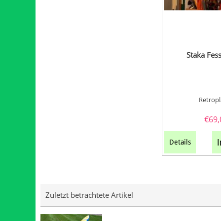
Staka Fess
Retrop
€
69,
I
Details
Zuletzt betrachtete Artikel