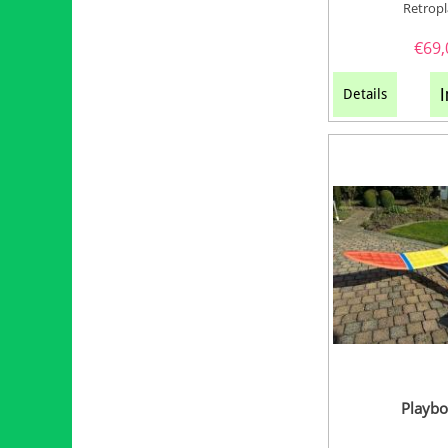
Retrop
€
69,
I
Details
Playbo