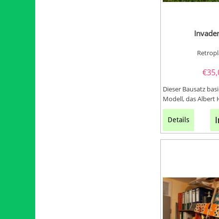
Invade
Retrop
€
35,
Dieser Bausatz bas
Modell, das Albert 
Zweiten Weltkrieg e
I
Details