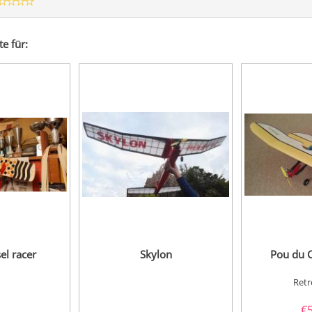
e für:
el racer
Skylon
Pou du Ci
Retr
€