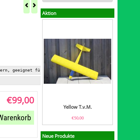
Aktion
ern, geeignet für 2,5-cm³- bis 3,5-cm³-Methanol- oder Di
€
99,00
Yellow T.v.M.
 Warenkorb
€
50,00
Neue Produkte