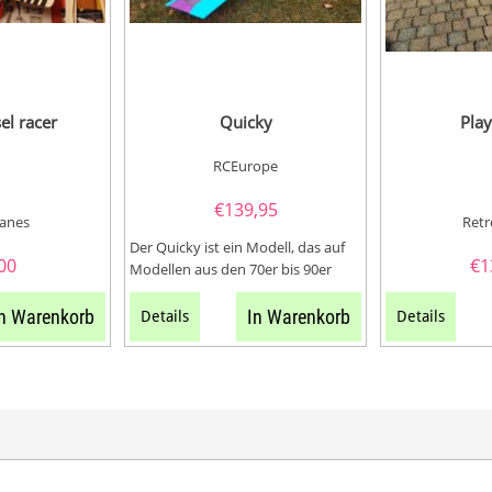
el racer
Quicky
Pla
RCEurope
€
139,95
lanes
Retr
Der Quicky ist ein Modell, das auf
00
€
1
Modellen aus den 70er bis 90er
Jahren basiert ist, die sich als...
n Warenkorb
In Warenkorb
Details
Details