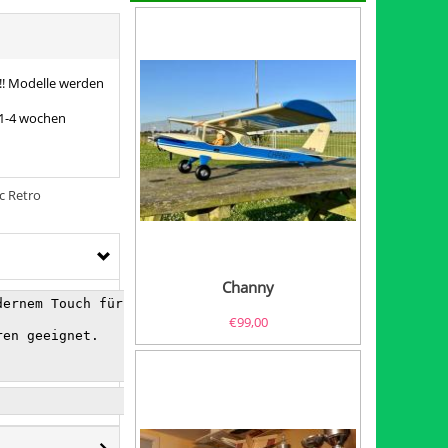
k!! Modelle werden
 1-4 wochen
c Retro
Channy
ernem Touch für eine elegante Konstruktion.

€
99,00
en geeignet.
