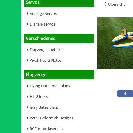
Servos
Übersicht
Analoge Servos
Digitale servos
Verschiedenes
Flugzeugzubehör
Vivak Pet-G Platte
Flugzeuge
Flying Dutchman plans
HL Gliders
Jerry Bates plans
Peter Goldsmith Designs
RCEurope laserkits