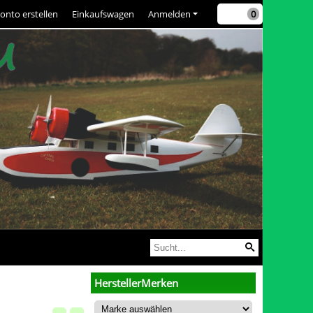
onto erstellen
Einkaufswagen
Anmelden
0
HerstellerMerken