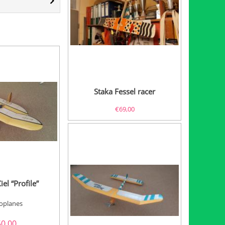
Staka Fessel racer
€
69,00
el “Profile”
oplanes
50,00