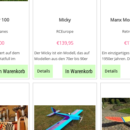
r 100
Micky
Manx Mon
lanes
RCEurope
Retr
00
€
139,95
€
1
iert auf dem
Der Micky ist ein Modell, das auf
Ein einzigartige
Hatfull im
Modellen aus den 70er bis 90er
1950er Jahren. D
ntworfen...
Jahren basiert ist, die sich als...
erfahrene Konstr
n Warenkorb
In Warenkorb
Details
Details