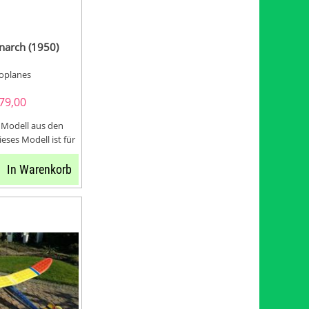
arch (1950)
oplanes
79,00
s Modell aus den
ieses Modell ist für
ukteure...
In Warenkorb