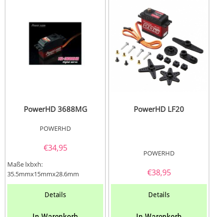
PowerHD 3688MG
PowerHD LF20
POWERHD
€
34,95
POWERHD
Maße lxbxh:
€
38,95
35.5mmx15mmx28.6mm
Gewicht: 42.5...
Details
Details
In Warenkorb
In Warenkorb