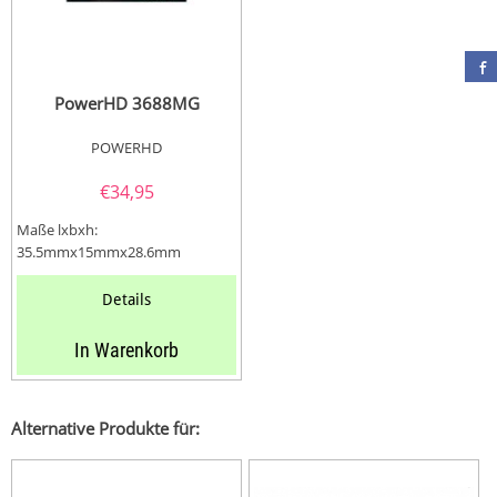
PowerHD 3688MG
POWERHD
€
34,95
Maße lxbxh:
35.5mmx15mmx28.6mm
Gewicht: 42.5...
Details
In Warenkorb
Alternative Produkte für: