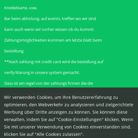
Kredietkarte, usw.
Bar beim abholung, auf events, treffen wo wir sind
kann auch wenn wir vorher wissen ob du kommt.
Zahlungsmöglichkeiten kommen am letzte blatt beim
bestellung.
**Nach zahlung mit credit card wird die bestellung auf
verify/klarung in unsere system gemacht.
Dass ist ein regel von der zahlungs firmen die die
zahlungen verarbeiten, so bitte nicht denken es war
Wir verwenden Cookies, um Ihre Benutzererfahrung zu
optimieren, den Webverkehr zu analysieren und zielgerichtete
falsch gegehen, aber bitte mit uns im verbindung
Werbung über Dritte anzeigen zu können. Sie können diese
kommen.**
verwalten, indem Sie auf "Cookie-Einstellungen" klicken. Wenn
Sie mit unserer Verwendung von Cookies einverstanden sind,
Handelsregisterauszug: 56498187 - USt.: NL852155499B01
klicken Sie auf "Alle Cookies zulassen".