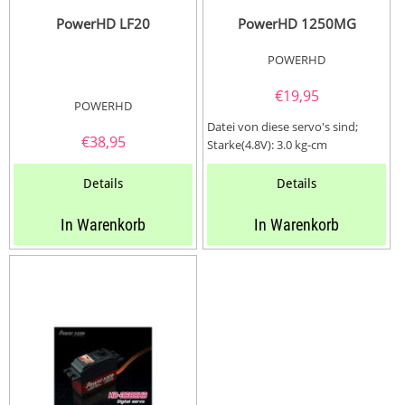
PowerHD LF20
PowerHD 1250MG
POWERHD
€
19,95
POWERHD
Datei von diese servo's sind;
€
38,95
Starke(4.8V): 3.0 kg-cm
Starke(6.0V): 3.5 kg-cm
Geschwindigkeit:...
Details
Details
In Warenkorb
In Warenkorb